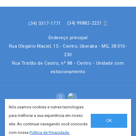

(34) 99882-2221
(34) 3317-1771
Endereço principal
Rua Olegário Maciel, 15 - Centro, Uberaba - MG, 38.010-
230
Rua Tristão de Castro, nº 88 - Centro - Unidade com
estacionamento

Nós usamos cookies e outras tecnologias
para melhorar a sua experiência em nosso
Copyright © 2026 - Laboratório de analises clinicas
OK
site. Ao continuar navegando você concorda
Medcenter LTDA -
Desenvolvido por
Construsite Brasil
-

com nossa
Política de Privacidade
.
Criação de Sites
FALE CONOSCO